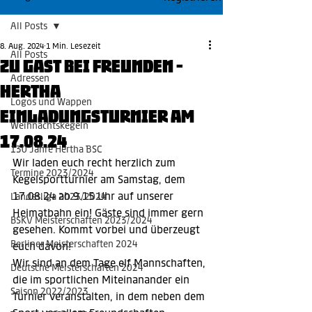
All Posts
8. Aug. 2024
1 Min. Lesezeit
All Posts
Zu Gast bei Freunden -
Adressen
Hertha
Logos und Wappen
Einladungsturnier am
Weihnachtskegeln
17.08.24
130 Jahre Hertha BSC
Wir laden euch recht herzlich zum 
Termine 2023/2024
Kegelsportturnier am Samstag, dem 
17.08.24 ab 9.15 Uhr auf unserer 
Landesliga 2023/2024
Heimatbahn ein! Gäste sind immer gern 
BSKV Meisterschaften 2023/2024
gesehen. Kommt vorbei und überzeugt 
Berliner Meisterschaften 2024
euch davon!
Wir sind an dem Tage elf Mannschaften, 
Deutsche Meisterschaften 2024
die im sportlichen Miteinanander ein 
Saison 2022/2023
Turnier veranstalten, in dem neben dem 