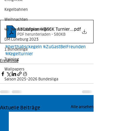
Kegelbahnen
Weihnachten
Ablaufplan HBSCK Turnier 17.08.2024
.pdf
40 Jahre FC Bayern Kegeln
PDF herunterladen • 580KB
DM Lüneburg 2023
#herthabsckegeln
#ZuGastBeiFreunden
1.Bundesliga
#Kegelturnier
Training
Ereignisse
Wallpapers
Saison 2025-2026 Bundesliga
Aktuelle Beiträge
Alle ansehen