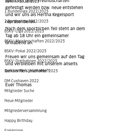
Sport vor allem Freundschaften 
Termine 2022/2023
gefestigt werden bzw. neue entstehen 
1.Bundesliga 2022/2023
und wir uns als Hertha Kegelsport 
2.Bundesliga 2022/2023
repräsentieren. 
Nach dem sportlichen Teil steht an dem 
BSKV-Liga 2022/2023
Tag ab 18 Uhr ein gemeinsamer 
BSKV-Meisterschaften 2022/2023
Grillabend an.
BSKV-Pokal 2022/2023
Freuen wir uns gemeinsam auf den Tag 
BSKV-Dreibahnen 2022/2023
und verbleiben mit unserem allseits 
bekannten „HaHoHe“!
Berliner Meisterschaften 2023
DM Cuxhaven 2022
Euer Thomas
Mitglieder Suche
Neue Mitglieder
Mitgliederversammlung
Happy Birthday
Ereignisse