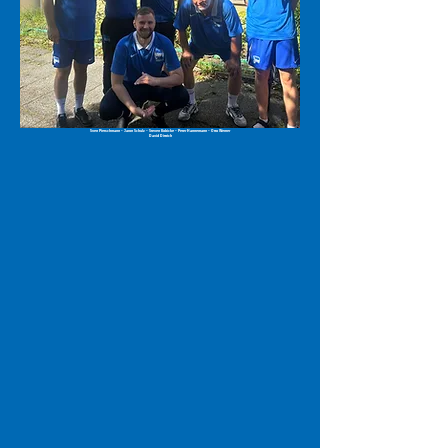
Sven Pietschmann - Jaron Schulz - Steven Kobicke - Peter Hannemann - Otto Werner
David Dittrich