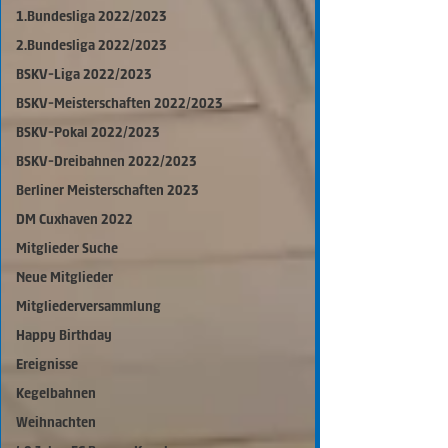
1.Bundesliga 2022/2023
2.Bundesliga 2022/2023
BSKV-Liga 2022/2023
BSKV-Meisterschaften 2022/2023
BSKV-Pokal 2022/2023
BSKV-Dreibahnen 2022/2023
Berliner Meisterschaften 2023
DM Cuxhaven 2022
Mitglieder Suche
Neue Mitglieder
Mitgliederversammlung
Happy Birthday
Ereignisse
Kegelbahnen
Weihnachten