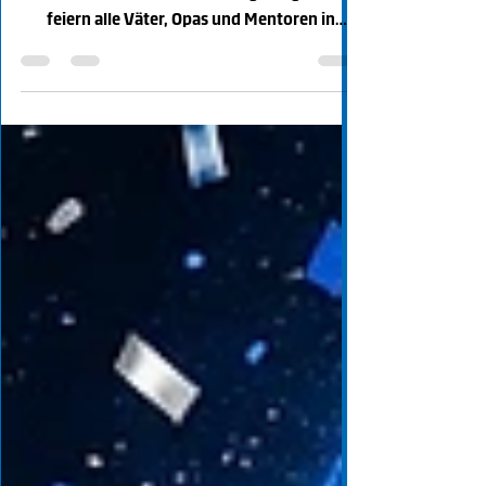
Heute lassen wir die Kugeln mal ruhen (oder
schieben eine besonders ruhige Kugel) und
feiern alle Väter, Opas und Mentoren in
unserer blau-weißen Kegel-Familie! 🎳 Ob auf
der Bahn beim Kampf um alle Neune oder im
Alltag als Fels in der Brandung: Ihr seid unsere
Spitzenreiter! Wir wünschen euch einen
fantastischen Tag im Kreise eurer Liebsten,
beim Ausflug mit den Bollerwagen oder ganz
entspannt im Garten. **Genießt euren
Ehrentag, Männer! Ha-Ho-He!** 🍻☀️ Unsere
Kegel-Väter i