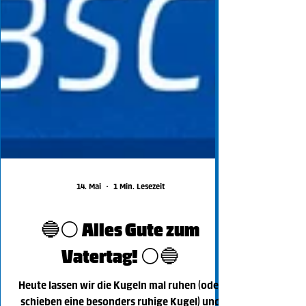
14. Mai
1 Min. Lesezeit
🔵⚪️ Alles Gute zum
Vatertag! ⚪️🔵