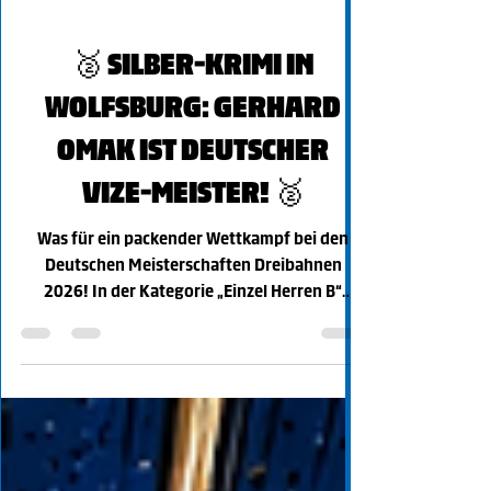
13. Mai
1 Min. Lesezeit
🥈 SILBER-KRIMI IN
WOLFSBURG: GERHARD
OMAK IST DEUTSCHER
VIZE-MEISTER! 🥈
Was für ein packender Wettkampf bei den
Deutschen Meisterschaften Dreibahnen
2026! In der Kategorie „Einzel Herren B“
lieferte unser Sportkamerad Gerhard Omak
(für den BSKV) eine beeindruckende Leistung
ab und sicherte sich in einem