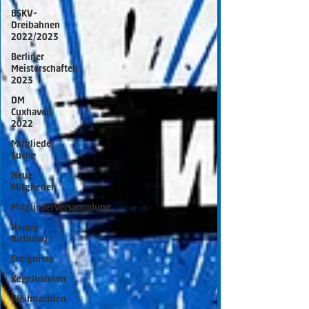
BSKV-
Dreibahnen
2022/2023
Berliner
Meisterschaften
2023
DM
Cuxhaven
2022
Mitglieder
Suche
Neue
Mitglieder
Mitgliederversammlung
Happy
Birthday
Ereignisse
Kegelbahnen
Weihnachten