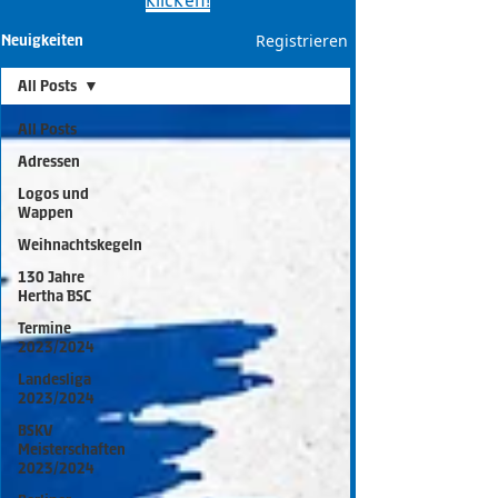
klicken!​
Registrieren
Neuigkeiten
All Posts
All Posts
Adressen
Logos und
Wappen
Weihnachtskegeln
130 Jahre
Hertha BSC
Termine
2023/2024
Landesliga
2023/2024
BSKV
Meisterschaften
2023/2024