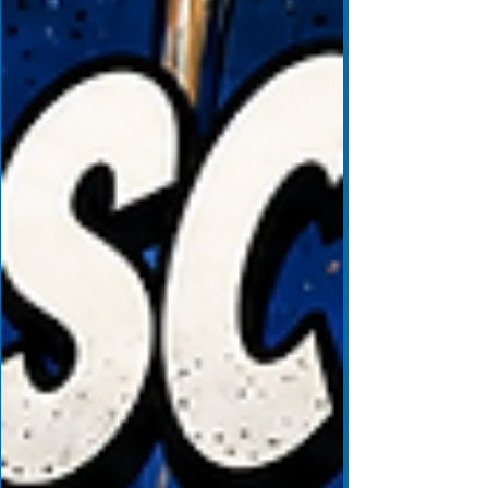
hochdramatischen Finale die Silbermedaille!
🔵⚪️ Der Wettkampfverlauf: Millimeterarbeit
auf dem Weg zu Silber 📈 Der Start in der
Disziplin Bohle war bereits hochklassig. Mit
starken 300 Holz sortierte sich Gerhard in der
absoluten Spitzengruppe e