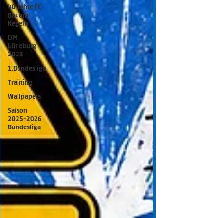
40 Jahre FC
Bayern
Kegeln
DM
Lüneburg
2023
1.Bundesliga
Training
Wallpapers
Saison
2025-2026
Bundesliga