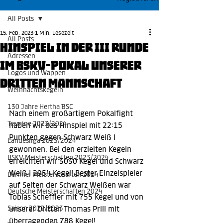
All Posts
15. Feb. 2023
1 Min. Lesezeit
All Posts
Hinspiel in der III Runde
Adressen
im BSKV-Pokal unserer
Logos und Wappen
Dritten Mannschaft
Weihnachtskegeln
130 Jahre Hertha BSC
Nach einem großartigem Pokalfight  
Termine 2023/2024
haben wir das Hinspiel mit 22:15 
Punkten gegen Schwarz Weiß I 
Landesliga 2023/2024
gewonnen. Bei den erzielten Kegeln 
BSKV Meisterschaften 2023/2024
erreichten wir 3030 Kegel und Schwarz 
Weiß I 2954 Kegel! Bester Einzelspieler 
Berliner Meisterschaften 2024
auf Seiten der Schwarz Weißen war 
Deutsche Meisterschaften 2024
Tobias Scheffler mit 755 Kegel und von 
Saison 2022/2023
unserer Dritten Thomas Prill mit 
überragenden 788 Kegel!