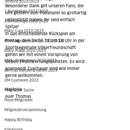
Termine 2022/2023
Besonderer Dank gilt unseren Fans, die 
1.Bundesliga 2022/2023
uns gestern zum Pokalspiel so großartig 
unterstützt haben. Ihr seid einfach 
2.Bundesliga 2022/2023
Spitze!
BSKV-Liga 2022/2023
In das entscheidende Rückspiel am 
Freitag, dem 24.02.23 um 18 Uhr in der 
BSKV-Meisterschaften 2022/2023
Sportkegelhalle Vökerfreundschaft 
BSKV-Pokal 2022/2023
gehen wir mit einem Vorsprung von 
BSKV-Dreibahnen 2022/2023
sieben Einzelwertungspunkten. Es wird 
spannend! Zuschauer sind wie immer 
Berliner Meisterschaften 2023
gerne willkommen.
DM Cuxhaven 2022
HaHoHe
Mitglieder Suche
euer Thomas 
Neue Mitglieder
Mitgliederversammlung
Happy Birthday
Ereignisse