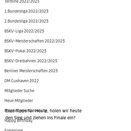
Termine 2022/2023
1.Bundesliga 2022/2023
2.Bundesliga 2022/2023
BSKV-Liga 2022/2023
BSKV-Meisterschaften 2022/2023
BSKV-Pokal 2022/2023
BSKV-Dreibahnen 2022/2023
Berliner Meisterschaften 2023
DM Cuxhaven 2022
Mitglieder Suche
Neue Mitglieder
Eure Tipps für Heute, holen wir heute 
Mitgliederversammlung
den Sieg und ziehen ins Finale ein?
Happy Birthday
Ereignisse