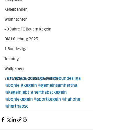
Kegelbahnen
Weihnachten
40 Jahre FC Bayern Kegeln
DM Lüneburg 2023
1.Bundesliga
Training
Wallpapers
#zweitebundesliga
#erstebundesliga
Saison 2025-2026 Bundesliga
#bohle
#kegeln
#gemeinsamhertha
#kegelnlebt
#herthabsckegeln
#bohlekegeln
#sportkegeln
#hahohe
#herthabsc