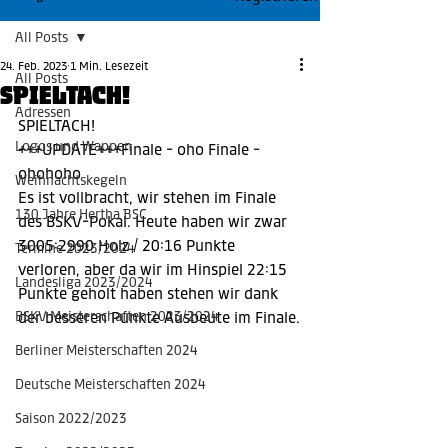
All Posts
24. Feb. 2023
1 Min. Lesezeit
All Posts
SPIELTACH!
Adressen
SPIELTACH!
Logos und Wappen
+++UPDATE+++Finale - oho Finale - 
ohohoho
Weihnachtskegeln
Es ist vollbracht, wir stehen im Finale 
130 Jahre Hertha BSC
des BSKV-Pokal. Heute haben wir zwar 
3005:2990 Holz / 20:16 Punkte 
Termine 2023/2024
verloren, aber da wir im Hinspiel 22:15 
Landesliga 2023/2024
Punkte geholt haben stehen wir dank 
BSKV Meisterschaften 2023/2024
der besseren Punkte Ausbeute im Finale.
Berliner Meisterschaften 2024
Deutsche Meisterschaften 2024
Saison 2022/2023