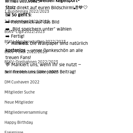
Bringt den 
blau-weißen Kegelsport-
Termine 2022/2023
Stolz
 direkt auf euren Bildschirm!🎳💙🤍
1.Bundesliga 2022/2023
🖼️ 
So geht’s:
2.Bundesliga 2022/2023
➡️ Rechtsklick auf das Bild
➡️ „Bild speichern unter“ wählen
BSKV-Liga 2022/2023
➡️ Fertig!
BSKV-Meisterschaften 2022/2023
📌 
Hinweis:
 Die Wallpaper sind natürlich 
kostenlos
 – unser Dankeschön an alle 
BSKV-Pokal 2022/2023
treuen Fans!
BSKV-Dreibahnen 2022/2023
💬 Markiert uns, wenn ihr sie nutzt – 
wir freuen uns über jeden Beitrag!
Berliner Meisterschaften 2023
DM Cuxhaven 2022
Mitglieder Suche
Neue Mitglieder
Mitgliederversammlung
Happy Birthday
Ereignisse