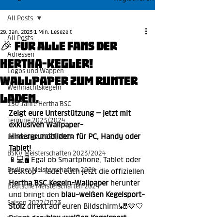
All Posts
29. Jan. 2023
1 Min. Lesezeit
All Posts
🎉 Für alle Fans der
Adressen
Hertha-Kegler!
Logos und Wappen
Wallpaper zum runter
Weihnachtskegeln
laden.
130 Jahre Hertha BSC
Zeigt eure Unterstützung – jetzt mit 
Termine 2023/2024
exklusiven Wallpaper-
Hintergrundbildern für PC, Handy oder 
Landesliga 2023/2024
Tablet!
BSKV Meisterschaften 2023/2024
📱💻🖥️ Egal ob Smartphone, Tablet oder 
Berliner Meisterschaften 2024
Desktop – ladet euch jetzt die offiziellen 
Hertha BSC Kegeln-Wallpaper 
herunter 
Deutsche Meisterschaften 2024
und bringt den 
blau-weißen Kegelsport-
Saison 2022/2023
Stolz
 direkt auf euren Bildschirm!🎳💙🤍