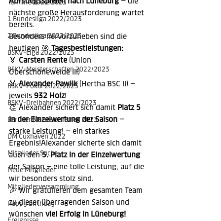
Aufstiegsspielen nach Lüneburg
 – die 
Termine 2022/2023
nächste große Herausforderung wartet 
1.Bundesliga 2022/2023
bereits.
2.Bundesliga 2022/2023
Besonders hervorzuheben sind die 
heutigen 🎯 
Tagesbestleistungen:
BSKV-Liga 2022/2023
🏅 
Carsten Rente
 (Union 
BSKV-Meisterschaften 2022/2023
Oberschöneweide III)
🏅 
Alexander Pawlik
 (Hertha BSC II) – 
BSKV-Pokal 2022/2023
jeweils 
932 Holz
!
BSKV-Dreibahnen 2022/2023
👏 Alexander sichert sich damit 
Platz 5 
in der Einzelwertung der Saison
 – 
Berliner Meisterschaften 2023
starke Leistung! – ein starkes 
DM Cuxhaven 2022
Ergebnis!Alexander sicherte sich damit 
Mitglieder Suche
auch den 
5. Platz in der Einzelwertung
der Saison – eine tolle Leistung, auf die 
Neue Mitglieder
wir besonders stolz sind.
Mitgliederversammlung
🎉 Wir gratulieren dem gesamten Team 
zu dieser überragenden Saison und 
Happy Birthday
wünschen 
viel Erfolg in Lüneburg!
Ereignisse