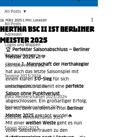
All Posts
16. März 2025
1 Min. Lesezeit
All Posts
Hertha BSC II ist Berliner
Adressen
Meister 2025
Logos und Wappen
🏆 
Perfekter Saisonabschluss – Berliner 
Weihnachtskegeln
Meister 2025!
 🎳💙
Unsere 
1. Mannschaft der Herthakegler
130 Jahre Hertha BSC
hat auch das letzte Saisonspiel mit 
Termine 2023/2024
einem klaren 
3:0-Sieg
 für sich 
entschieden und damit eine 
perfekte 
Landesliga 2023/2024
Saison ohne Punktverlust
BSKV Meisterschaften 2023/2024
abgeschlossen. Ein großartiger Erfolg, 
Berliner Meisterschaften 2024
der mit dem verdienten Titel 
Berliner 
Meister 2025
 gekrönt wurde!🔥
Deutsche Meisterschaften 2024
Mit einer 
weißen Weste
 geht es nun 
Saison 2022/2023
voller Selbstvertrauen zu den 