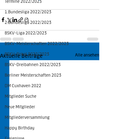
Termine 2022/2023
1.Bundesliga 2022/2023
2.Bundesliga 2022/2023
BSKV-Liga 2022/2023
BSKV-Meisterschaften 2022/2023
BSKV-Pokal 2022/2023
Aktuelle Beiträge
Alle ansehen
BSKV-Dreibahnen 2022/2023
Berliner Meisterschaften 2023
DM Cuxhaven 2022
Mitglieder Suche
Neue Mitglieder
Mitgliederversammlung
Happy Birthday
Ereignisse