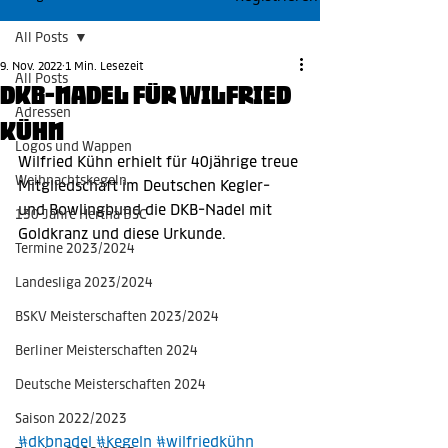
All Posts
9. Nov. 2022
1 Min. Lesezeit
All Posts
DKB-Nadel für Wilfried
Adressen
Kühn
Logos und Wappen
Wilfried Kühn erhielt für 40jährige treue 
Weihnachtskegeln
Mitgliedschaft im Deutschen Kegler- 
und Bowlingbund die DKB-Nadel mit 
130 Jahre Hertha BSC
Goldkranz und diese Urkunde.
Termine 2023/2024
Landesliga 2023/2024
BSKV Meisterschaften 2023/2024
Berliner Meisterschaften 2024
Deutsche Meisterschaften 2024
Saison 2022/2023
#dkbnadel
#kegeln
#wilfriedkühn