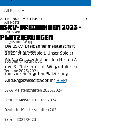
All Posts
20. Feb. 2023
1 Min. Lesezeit
All Posts
BSKV-Dreibahnen 2023 -
Adressen
Platzierungen
Logos und Wappen
Die BSKV-Dreibahnenmeisterschaft 
Weihnachtskegeln
2023 ist ausgespielt. Unser Spieler 
Stefan Gortner hat bei den Herren A 
130 Jahre Hertha BSC
den 3. Platz erreicht. Wir gratulieren 
Termine 2023/2024
ihm zu seiner guten Platzierung.
Alle Ergebnisse findet ihr 
HIER
!
Landesliga 2023/2024
BSKV Meisterschaften 2023/2024
Berliner Meisterschaften 2024
Deutsche Meisterschaften 2024
Saison 2022/2023