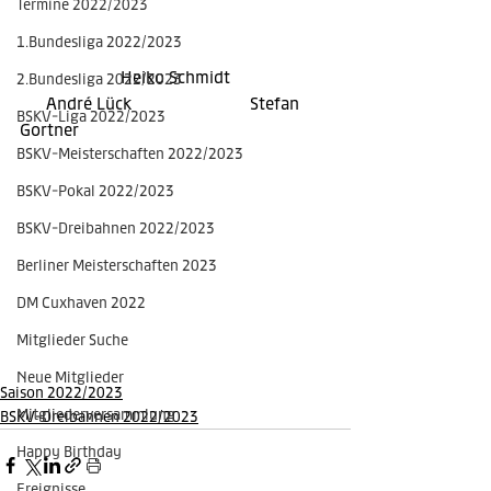
Termine 2022/2023
1.Bundesliga 2022/2023
                       Heiko Schmidt                       
2.Bundesliga 2022/2023
      André Lück                           Stefan 
BSKV-Liga 2022/2023
Gortner
BSKV-Meisterschaften 2022/2023
BSKV-Pokal 2022/2023
BSKV-Dreibahnen 2022/2023
Berliner Meisterschaften 2023
DM Cuxhaven 2022
Mitglieder Suche
Neue Mitglieder
Saison 2022/2023
Mitgliederversammlung
BSKV-Dreibahnen 2022/2023
Happy Birthday
Ereignisse