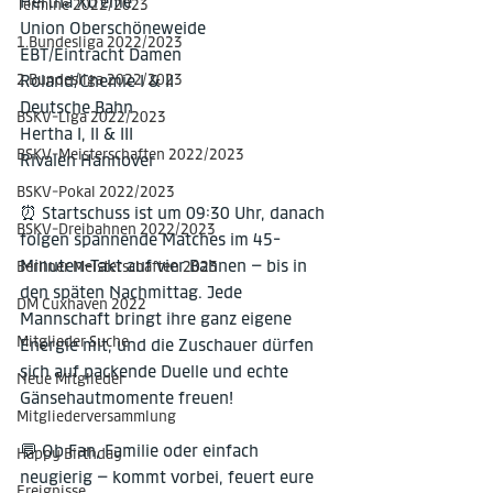
Hertha Xtreme
Termine 2022/2023
Union Oberschöneweide
1.Bundesliga 2022/2023
EBT/Eintracht Damen
2.Bundesliga 2022/2023
Roland/Chemie I & II
Deutsche Bahn
BSKV-Liga 2022/2023
Hertha I, II & III
BSKV-Meisterschaften 2022/2023
Rivalen Hannover
BSKV-Pokal 2022/2023
⏰ Startschuss ist um 09:30 Uhr, danach 
BSKV-Dreibahnen 2022/2023
folgen spannende Matches im 45-
Minuten-Takt auf vier Bahnen – bis in 
Berliner Meisterschaften 2023
den späten Nachmittag. Jede 
DM Cuxhaven 2022
Mannschaft bringt ihre ganz eigene 
Mitglieder Suche
Energie mit, und die Zuschauer dürfen 
sich auf packende Duelle und echte 
Neue Mitglieder
Gänsehautmomente freuen!
Mitgliederversammlung
💬 Ob Fan, Familie oder einfach 
Happy Birthday
neugierig – kommt vorbei, feuert eure 
Ereignisse