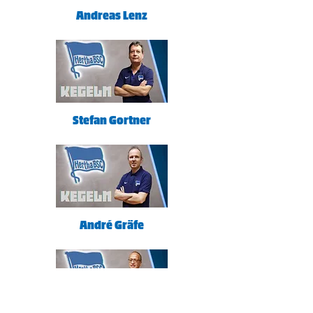
Andreas Lenz
Stefan Gortner
André Gräfe