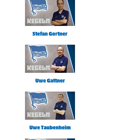
Stefan Gortner
Uwe Gattner
Uwe Taubenheim