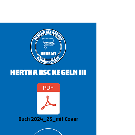
HERTHA BSC KEGELN III
Buch 2024_25_mit Cover