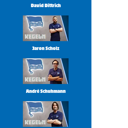
David Dittrich
Jaron Scholz
André Schuhmann