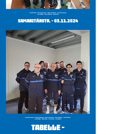
David Dittrich - Peter Hannemann - André Schuhmann - Sven Pietschmann
Uwe Radtke - Steven Kobicke - Bernd Pauli
Samaritärstr. -
03.11.2024
Sven Pietschmann - André Schuhmann - Peter Hannemann - Steven Kobicke - David Dittrich
Uwe Radtke - Bernd Pauli - Jaon Scholz - Otto Werner
Tabelle -