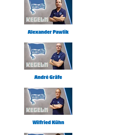
Alexander Pawlik
André Gräfe
Wilfried Kühn