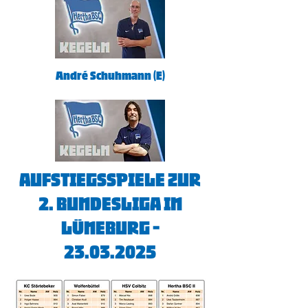
André Schuhmann (E)
Aufstiegsspiele zur
2. Bundesliga in
Lüneburg -
23.03.2025