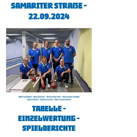
Samariter Straße -
22.09.2024
Wilfried Kühn - Uwe Gattner - Stefan Gortner - Alexander Pawlik
André Gräfe - Andreas Lenz - Uwe Taubenheim
Tabelle -
Einzelwertung -
Spielberichte