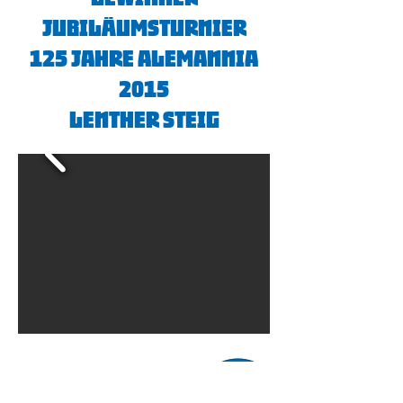
Jubiläumsturnier
125 Jahre Alemannia
2015
Lenther Steig
unsere Sponsoren
auf der Suche