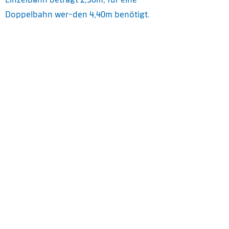
Doppelbahn wer-den 4,40m benötigt.
Desweiteren sollte man einen
ausreichenden Platz für die
Keglervorstube berücksichtigen.
Scheren-Kegelbahn
Regionale Schwerpunkte:
Die Scherenkegelbahn findet man
hauptsächlich in Westdeutschland
sowie im nördlichen Hessen und dem
südlichen Niedersachsen.
Internationale Schwerpunkte:
Argentinien, Brasilien, Mittel- und
Westeuropa.