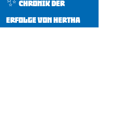
✨
Chronik der
Erfolge von Hertha
BSC Kegeln
📌
Gründung & Frühe
Erfolge
1930: Gründung der Kegelabteilung (15.
März)
1931: Fusion mit K.S.K. Hans in Hand
1924 zum K.S.K. Hertha BSC
1934–1937: Mehrfache Deutsche
Meisterschaften in Bohle und Schere
(Herren)