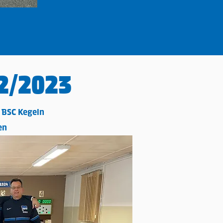
2/2023
 BSC Kegeln
en