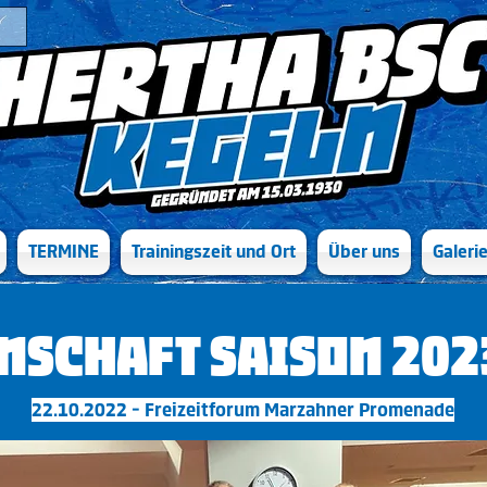
TERMINE
Trainingszeit und Ort
Über uns
Galeri
nschaft Saison 202
22.10.2022 - Freizeitforum Marzahner Promenade