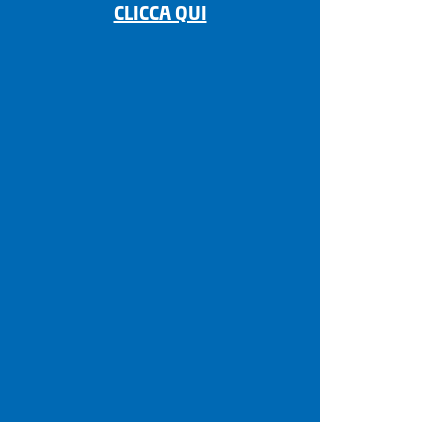
CLICCA QUI
i nostri sponsor
auf der Suche