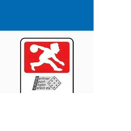
En raison de Corona
il n&#39;y a pas de
résultats